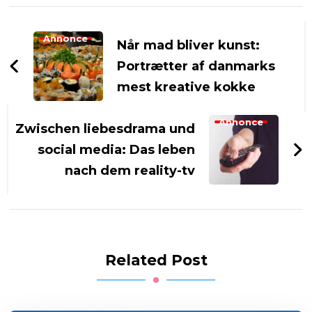
Post
Navigation
Annonce
Når mad bliver kunst:
Portrætter af danmarks
mest kreative kokke
Annonce
Zwischen liebesdrama und
social media: Das leben
nach dem reality-tv
Related Post