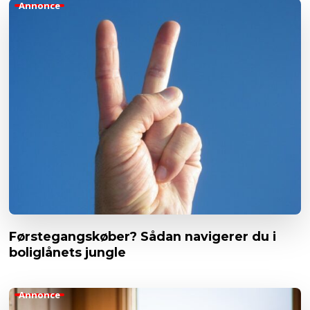
Annonce
Førstegangskøber? Sådan navigerer du i
boliglånets jungle
Annonce