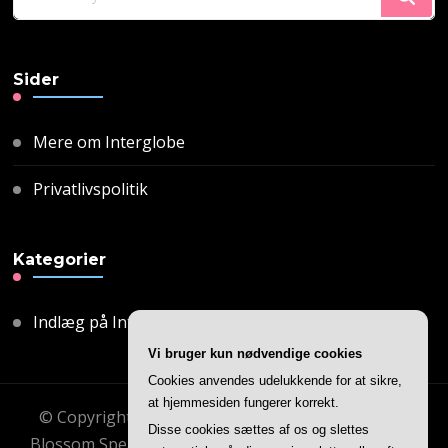
for
Something?
Sider
Mere om Interglobe
Privatlivspolitik
Kategorier
Indlæg på Interglobe
Vi bruger kun nødvendige cookies
Cookies anvendes udelukkende for at sikre,
at hjemmesiden fungerer korrekt.
© Copyright 2026
Interglobe
. All Rights Reserved.
Disse cookies sættes af os og slettes
Blossom Speaker | Developed By
Blossom Themes
.