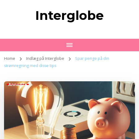
Interglobe
Home
Indlæg på Interglobe
Spar penge på din
strømregning med disse tips
Annonce