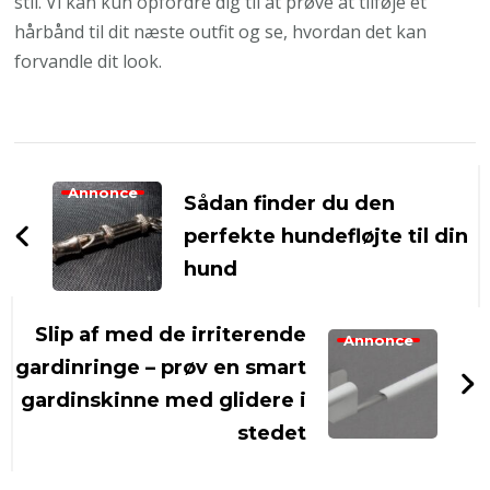
stil. Vi kan kun opfordre dig til at prøve at tilføje et
hårbånd til dit næste outfit og se, hvordan det kan
forvandle dit look.
Post
Navigation
Annonce
Sådan finder du den
perfekte hundefløjte til din
hund
Slip af med de irriterende
Annonce
gardinringe – prøv en smart
gardinskinne med glidere i
stedet