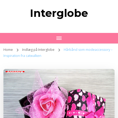
Interglobe
Home
Indlæg på Interglobe
Hårbånd som modeaccessory –
Inspiration fra catwalken
Annonce