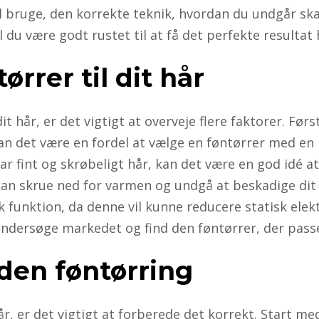
l bruge, den korrekte teknik, hvordan du undgår ska
du være godt rustet til at få det perfekte resultat 
rrer til dit hår
it hår, er det vigtigt at overveje flere faktorer. Fø
 kan det være en fordel at vælge en føntørrer med en
ar fint og skrøbeligt hår, kan det være en god idé a
 kan skrue ned for varmen og undgå at beskadige dit
 funktion, da denne vil kunne reducere statisk elektr
 undersøge markedet og find den føntørrer, der pass
nden føntørring
r, er det vigtigt at forberede det korrekt. Start me