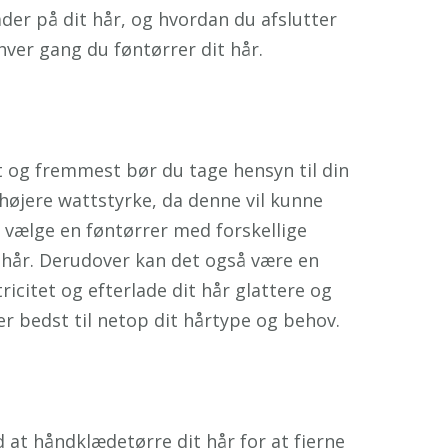
der på dit hår, og hvordan du afslutter
hver gang du føntørrer dit hår.
rst og fremmest bør du tage hensyn til din
 højere wattstyrke, da denne vil kunne
t vælge en føntørrer med forskellige
 hår. Derudover kan det også være en
icitet og efterlade dit hår glattere og
er bedst til netop dit hårtype og behov.
d at håndklædetørre dit hår for at fjerne