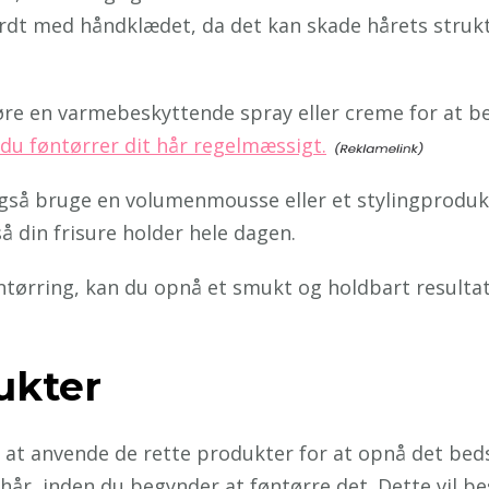
rdt med håndklædet, da det kan skade hårets strukt
øre en varmebeskyttende spray eller creme for at 
 du føntørrer dit hår regelmæssigt.
gså bruge en volumenmousse eller et stylingprodukt, 
så din frisure holder hele dagen.
ntørring, kan du opnå et smukt og holdbart resultat
ukter
t at anvende de rette produkter for at opnå det bed
hår, inden du begynder at føntørre det. Dette vil b