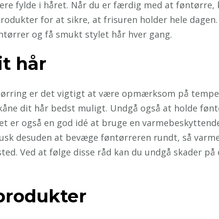
 fylde i håret. Når du er færdig med at føntørre, ka
rodukter for at sikre, at frisuren holder hele dagen
tørrer og få smukt stylet hår hver gang.
t hår
tørring er det vigtigt at være opmærksom på temper
skåne dit hår bedst muligt. Undgå også at holde føn
Det er også en god idé at bruge en varmebeskyttende
usk desuden at bevæge føntørreren rundt, så varme
ed. Ved at følge disse råd kan du undgå skader på d
produkter