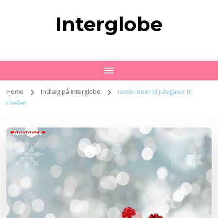
Interglobe
Home
Indlæg på Interglobe
Gode ideer til julegaver til
chefen
Annonce