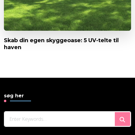
Skab din egen skyggeoase: 5 UV-telte til
haven
søg her
Looking
for
Something?