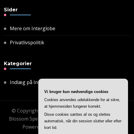
Sider
Mere om Interglobe
Privatlivspolitik
Kategorier
Indlæg på Interglobe
Vi bruger kun nødvendige cookies
Cookies anvendes udelukkende for at sikre,
at hjemmesiden fungerer korrekt.
© Copyright 2026
Interglobe
. All Rights Reserved.
Disse cookies sættes af os og slettes
Blossom Speaker | Developed By
Blossom Themes
.
automatisk, når din session slutter eller efter
Powered by
WordPress
.
Privatlivspolitik
kort tid.